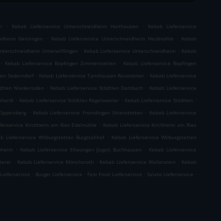
.
.
n
Kebab Lieferservice Unterschneidheim Harthausen
Kebab Lieferservice
.
.
idheim Geislingen
Kebab Lieferservice Unterschneidheim Heidmühle
Kebab
.
.
Unterschneidheim Unterwilflingen
Kebab Lieferservice Unterschneidheim
Kebab
.
.
Kebab Lieferservice Bopfingen Zimmerstetten
Kebab Lieferservice Bopfingen
.
.
sen Sederndorf
Kebab Lieferservice Tannhausen Raustetten
Kebab Lieferservice
.
.
ödtlen Niederroden
Kebab Lieferservice Stödtlen Dambach
Kebab Lieferservice
.
.
.
xhardt
Kebab Lieferservice Stödtlen Regelsweiler
Kebab Lieferservice Stödtlen
.
.
 Oppersberg
Kebab Lieferservice Fremdingen Uttenstetten
Kebab Lieferservice
.
ferservice Kirchheim am Ries Edelmühle
Kebab Lieferservice Kirchheim am Ries
.
b Lieferservice Wilburgstetten Burgstallhof
Kebab Lieferservice Wilburgstetten
.
.
hheim
Kebab Lieferservice Ellwangen (Jagst) Buchhausen
Kebab Lieferservice
.
.
.
terei
Kebab Lieferservice Mönchsroth
Kebab Lieferservice Wallerstein
Kebab
.
.
.
.
 Lieferservice
Burger Lieferservice
Fast Food Lieferservice
Salate Lieferservice