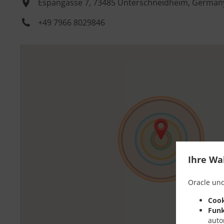
Espangasse 7, 73485 Unterschneidheim, German
+49 7966 8029846
Ihre Wa
Oracle und
Cook
Funk
auto