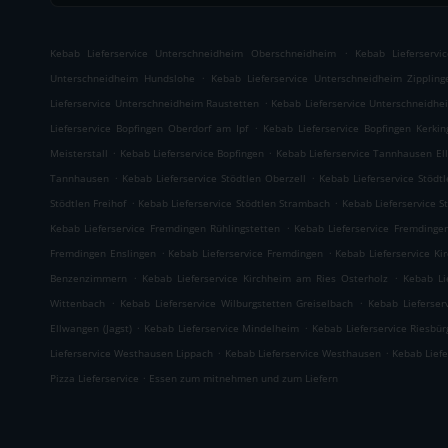
.
Kebab Lieferservice Unterschneidheim Oberschneidheim
Kebab Lieferserv
.
Unterschneidheim Hundslohe
Kebab Lieferservice Unterschneidheim Zippling
.
Lieferservice Unterschneidheim Raustetten
Kebab Lieferservice Unterschneidhe
.
Lieferservice Bopfingen Oberdorf am Ipf
Kebab Lieferservice Bopfingen Kerkin
.
.
Meisterstall
Kebab Lieferservice Bopfingen
Kebab Lieferservice Tannhausen El
.
.
Tannhausen
Kebab Lieferservice Stödtlen Oberzell
Kebab Lieferservice Stödt
.
.
Stödtlen Freihof
Kebab Lieferservice Stödtlen Strambach
Kebab Lieferservice S
.
Kebab Lieferservice Fremdingen Rühlingstetten
Kebab Lieferservice Fremdinge
.
.
Fremdingen Enslingen
Kebab Lieferservice Fremdingen
Kebab Lieferservice K
.
.
Benzenzimmern
Kebab Lieferservice Kirchheim am Ries Osterholz
Kebab Li
.
.
Wittenbach
Kebab Lieferservice Wilburgstetten Greiselbach
Kebab Lieferser
.
.
Ellwangen (Jagst)
Kebab Lieferservice Mindelheim
Kebab Lieferservice Riesbür
.
.
Lieferservice Westhausen Lippach
Kebab Lieferservice Westhausen
Kebab Lief
.
Pizza Lieferservice
Essen zum mitnehmen und zum Liefern