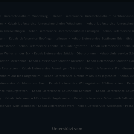
.
ice Unterschneidheim Wöhrsberg
Kebab Lieferservice Unterschneidheim Sechtenhause
.
.
en
Kebab Lieferservice Unterschneidheim Wössingen
Kebab Lieferservice Unterschne
.
.
im Oberwilflingen
Kebab Lieferservice Unterschneidheim Enslingen
Kebab Lieferservice 
.
.
gen
Kebab Lieferservice Bopfingen Itzlingen
Kebab Lieferservice Bopfingen Edelmühle
.
.
lrichsbronn
Kebab Lieferservice Tannhausen Rühlingstetten
Kebab Lieferservice Tannhau
.
.
len Weiler an der Eck
Kebab Lieferservice Stödtlen Oberbronnen
Kebab Lieferservice St
.
.
tödtlen Merzenhof
Kebab Lieferservice Stödtlen Kreuthof
Kebab Lieferservice Stödtlen Ga
.
.
n Raustetten
Kebab Lieferservice Fremdingen Grünhof
Kebab Lieferservice Fremdingen
.
.
irchheim am Ries Dirgenheim
Kebab Lieferservice Kirchheim am Ries Jagstheim
Kebab Lie
.
.
eferservice Kirchheim am Ries
Kebab Lieferservice Wilburgstetten Rühlingstetten
Keba
.
.
vice Wilburgstetten
Kebab Lieferservice Lauchheim Kahlhöfe
Kebab Lieferservice Lauc
.
.
g
Kebab Lieferservice Mönchsroth Regelsweiler
Kebab Lieferservice Mönchsroth Fallmeis
.
.
.
erservice Wört Brombach
Kebab Lieferservice Wört
Kebab Lieferservice Weiltingen
Pasta
Unterstützt von: