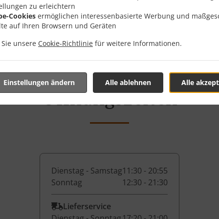
ellungen zu erleichtern
be-Cookies
ermöglichen interessenbasierte Werbung und maßges
lte auf Ihren Browsern und Geräten
n Sie unsere
Cookie-Richtlinie
für weitere Informationen.
Einstellungen ändern
Alle ablehnen
Alle akzept
Öffnungszeiten
Dienstag - Samstag
11:30 - 20:55
Sonntag
12:30 - 21:30
Lieferservice
Dienstag - Sonntag
17:20 - 21:00