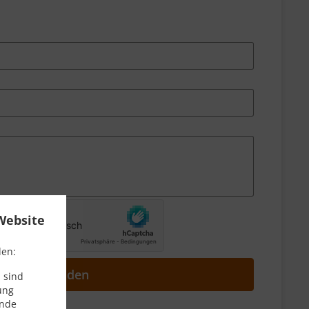
Website
den:
Absenden
 sind
ung
ende