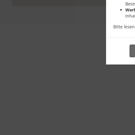
Best
Wer
Inha
Bitte lese