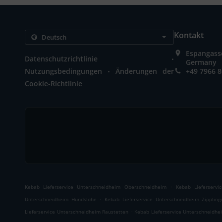
Kontakt
Espangass
.
Datenschutzrichtlinie
Germany
.
Nutzungsbedingungen
Änderungen der
+49 7966 
Cookie-Richtlinie
.
Kebab Lieferservice Unterschneidheim Oberschneidheim
Kebab Lieferserv
.
Unterschneidheim Hundslohe
Kebab Lieferservice Unterschneidheim Zippling
.
Lieferservice Unterschneidheim Raustetten
Kebab Lieferservice Unterschneidhe