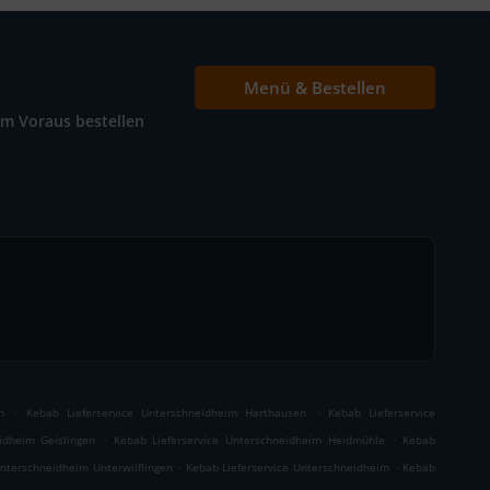
Menü & Bestellen
Im Voraus bestellen
.
.
n
Kebab Lieferservice Unterschneidheim Harthausen
Kebab Lieferservice
.
.
idheim Geislingen
Kebab Lieferservice Unterschneidheim Heidmühle
Kebab
.
.
Unterschneidheim Unterwilflingen
Kebab Lieferservice Unterschneidheim
Kebab