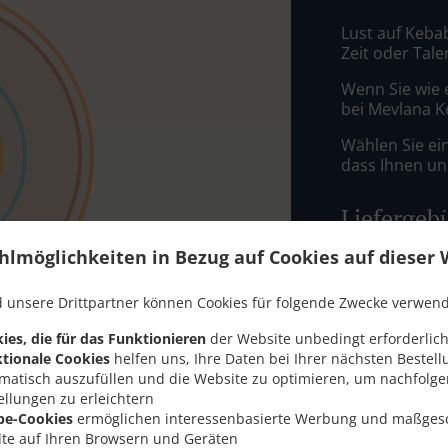
Lust auf Kebab
Zeit oder Tale
Wenn Sie wie 
bei Mevlana K
Wählen Sie ei
dass Ihnen uns
Liefergeb
hlmöglichkeiten in Bezug auf Cookies auf dieser 
Zone 1
, M
Zone 2
, M
 unsere Drittpartner können Cookies für folgende Zwecke verwen
Zone 3
, M
ies, die für das Funktionieren
der Website unbedingt erforderlich
tionale Cookies
helfen uns, Ihre Daten bei Ihrer nächsten Bestell
Zone 4
, M
matisch auszufüllen und die Website zu optimieren, um nachfolg
Zone 5
, M
ellungen zu erleichtern
be-Cookies
ermöglichen interessenbasierte Werbung und maßges
Zone 6
, M
lte auf Ihren Browsern und Geräten