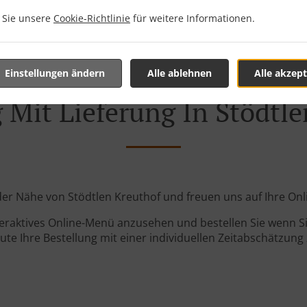
n Sie unsere
Cookie-Richtlinie
für weitere Informationen.
Einstellungen ändern
Alle ablehnen
Alle akzept
 Mit Lieferung In Stödtl
n der Nähe von Stödtlen Kreuthof und freuen uns auf Ihre Onl
teraktives Online-Menü anzusehen und bestellen Sie wenn Sie
ute Ihre Bestellung mit einer individuellen Zeitabschätzung 