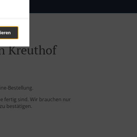
ieren
en Kreuthof
ine-Bestellung.
 fertig sind. Wir brauchen nur
zu bestätigen.