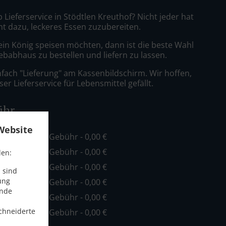
 Lieferservice in Stödtlen Kreuthof? Nicht jeder hat
nt dazu, leckeres Essen zuzubereiten.
ein König speisen möchten, dann ist die beste Wahl
ebabhaus zu bestellen und liefern zu lassen.
nfach "Lieferung" am Kassenbildschirm. Wir hoffen,
er Lieferservice für Lebensmittel gefällt.
ühr
Website
ind. - 12,50 €, Gebühr - 0,00 €
ind. - 15,00 €, Gebühr - 0,00 €
den:
ind. - 25,00 €, Gebühr - 0,00 €
 sind
ung
ind. - 30,00 €, Gebühr - 0,00 €
ende
ind. - 34,00 €, Gebühr - 0,00 €
chneiderte
ind. - 40,00 €, Gebühr - 0,00 €