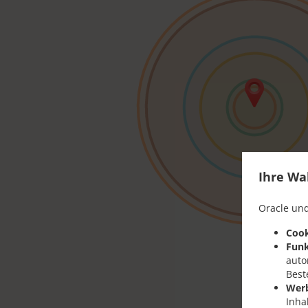
Ihre Wa
Oracle und
Cook
Funk
auto
Best
Wer
Inha