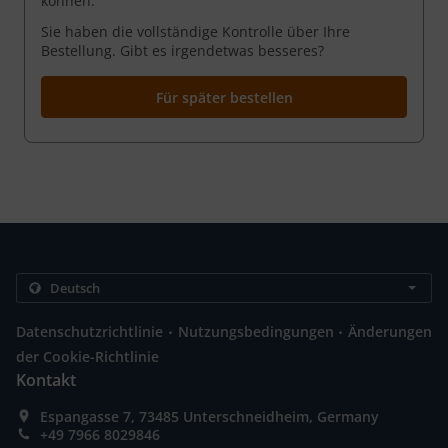
können.
Sie haben die vollständige Kontrolle über Ihre
Bestellung. Gibt es irgendetwas besseres?
Für später bestellen
.
.
Datenschutzrichtlinie
Nutzungsbedingungen
Änderungen
der Cookie-Richtlinie
Kontakt
Espangasse 7, 73485 Unterschneidheim, Germany
+49 7966 8029846