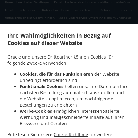
.
.
Unterschneidheim Geislingen
Kebab Lieferservice Unterschneidheim Heidmühle
.
Kebab Lieferservice Unterschneidheim Raustetten
Kebab Lieferservice
.
.
Unterschneidheim Oberwilflingen
Kebab Lieferservice Unterschneidheim Enslingen
.
Kebab Lieferservice Unterschneidheim Unterwilflingen
Kebab Lieferservice
.
.
Unterschneidheim
Kebab Lieferservice Bopfingen Oberdorf am Ipf
Kebab
Ihre Wahlmöglichkeiten in Bezug auf
.
.
Lieferservice Bopfingen Kerkingen
Kebab Lieferservice Bopfingen Itzlingen
Kebab
Cookies auf dieser Website
.
.
Lieferservice Bopfingen Edelmühle
Kebab Lieferservice Bopfingen Zimmerstetten
.
.
Oracle und unsere Drittpartner können Cookies für
Kebab Lieferservice Bopfingen Meisterstall
Kebab Lieferservice Bopfingen
Kebab
folgende Zwecke verwenden:
.
Lieferservice Tannhausen Ellrichsbronn
Kebab Lieferservice Tannhausen
.
.
Rühlingstetten
Kebab Lieferservice Tannhausen Sederndorf
Kebab Lieferservice
Cookies, die für das Funktionieren
der Website
.
.
Tannhausen Raustetten
Kebab Lieferservice Tannhausen
Kebab Lieferservice
unbedingt erforderlich sind
Funktionale Cookies
helfen uns, Ihre Daten bei Ihrer
.
.
Stödtlen Oberzell
Kebab Lieferservice Stödtlen Weiler an der Eck
Kebab
nächsten Bestellung automatisch auszufüllen und
.
.
Lieferservice Stödtlen Oberbronnen
Kebab Lieferservice Stödtlen Niederroden
die Website zu optimieren, um nachfolgende
.
.
Kebab Lieferservice Stödtlen Dambach
Kebab Lieferservice Stödtlen Freihof
Kebab
Bestellungen zu erleichtern
.
.
Lieferservice Stödtlen Strambach
Kebab Lieferservice Stödtlen Merzenhof
Kebab
Werbe-Cookies
ermöglichen interessenbasierte
Werbung und maßgeschneiderte Inhalte auf Ihren
.
.
Lieferservice Stödtlen Kreuthof
Kebab Lieferservice Stödtlen Gaxhardt
Kebab
Browsern und Geräten
.
.
Lieferservice Stödtlen Regelsweiler
Kebab Lieferservice Stödtlen
Kebab
.
Lieferservice Fremdingen Rühlingstetten
Kebab Lieferservice Fremdingen Raustetten
Bitte lesen Sie unsere
Cookie-Richtlinie
für weitere