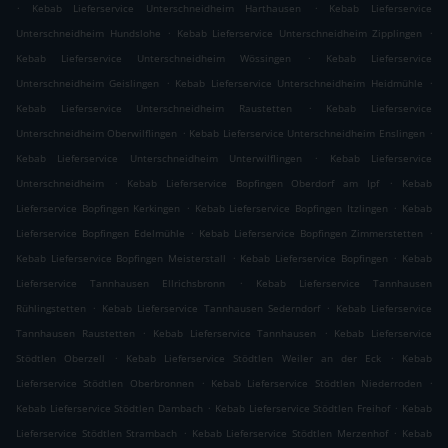
.
.
Kebab Lieferservice Unterschneidheim Harthausen
Kebab Lieferservice
.
.
Unterschneidheim Hundslohe
Kebab Lieferservice Unterschneidheim Zipplingen
.
Kebab Lieferservice Unterschneidheim Wössingen
Kebab Lieferservice
.
.
Unterschneidheim Geislingen
Kebab Lieferservice Unterschneidheim Heidmühle
.
Kebab Lieferservice Unterschneidheim Raustetten
Kebab Lieferservice
.
.
Unterschneidheim Oberwilflingen
Kebab Lieferservice Unterschneidheim Enslingen
.
Kebab Lieferservice Unterschneidheim Unterwilflingen
Kebab Lieferservice
.
.
Unterschneidheim
Kebab Lieferservice Bopfingen Oberdorf am Ipf
Kebab
.
.
Lieferservice Bopfingen Kerkingen
Kebab Lieferservice Bopfingen Itzlingen
Kebab
.
.
Lieferservice Bopfingen Edelmühle
Kebab Lieferservice Bopfingen Zimmerstetten
.
.
Kebab Lieferservice Bopfingen Meisterstall
Kebab Lieferservice Bopfingen
Kebab
.
Lieferservice Tannhausen Ellrichsbronn
Kebab Lieferservice Tannhausen
.
.
Rühlingstetten
Kebab Lieferservice Tannhausen Sederndorf
Kebab Lieferservice
.
.
Tannhausen Raustetten
Kebab Lieferservice Tannhausen
Kebab Lieferservice
.
.
Stödtlen Oberzell
Kebab Lieferservice Stödtlen Weiler an der Eck
Kebab
.
.
Lieferservice Stödtlen Oberbronnen
Kebab Lieferservice Stödtlen Niederroden
.
.
Kebab Lieferservice Stödtlen Dambach
Kebab Lieferservice Stödtlen Freihof
Kebab
.
.
Lieferservice Stödtlen Strambach
Kebab Lieferservice Stödtlen Merzenhof
Kebab