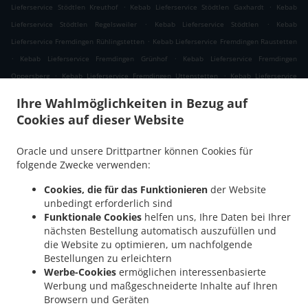
.
.
Lieferservice Stödtlen Kreuthof
Kebab Lieferservice Stödtlen Gaxhardt
Kebab
.
.
Lieferservice Stödtlen Regelsweiler
Kebab Lieferservice Stödtlen
Kebab
.
Lieferservice Fremdingen Rühlingstetten
Kebab Lieferservice Fremdingen Raustetten
.
.
Kebab Lieferservice Fremdingen Grünhof
Kebab Lieferservice Fremdingen
.
.
Oppersberg
Kebab Lieferservice Fremdingen Uttenstetten
Kebab Lieferservice
.
.
Fremdingen Enslingen
Kebab Lieferservice Fremdingen
Kebab Lieferservice
Ihre Wahlmöglichkeiten in Bezug auf
.
.
Kirchheim am Ries Dirgenheim
Kebab Lieferservice Kirchheim am Ries Jagstheim
Cookies auf dieser Website
.
Kebab Lieferservice Kirchheim am Ries Edelmühle
Kebab Lieferservice Kirchheim am
.
.
Ries Benzenzimmern
Kebab Lieferservice Kirchheim am Ries Osterholz
Kebab
Oracle und unsere Drittpartner können Cookies für
.
.
Lieferservice Kirchheim am Ries
Kebab Lieferservice Wilburgstetten Rühlingstetten
folgende Zwecke verwenden:
.
Kebab Lieferservice Wilburgstetten Burgstallhof
Kebab Lieferservice Wilburgstetten
Cookies, die für das Funktionieren
der Website
.
.
Wittenbach
Kebab Lieferservice Wilburgstetten Greiselbach
Kebab Lieferservice
unbedingt erforderlich sind
.
.
Wilburgstetten
Kebab Lieferservice Lauchheim Kahlhöfe
Kebab Lieferservice
Funktionale Cookies
helfen uns, Ihre Daten bei Ihrer
.
.
nächsten Bestellung automatisch auszufüllen und
Lauchheim
Kebab Lieferservice Ellwangen (Jagst) Buchhausen
Kebab Lieferservice
die Website zu optimieren, um nachfolgende
.
.
.
Ellwangen (Jagst)
Kebab Lieferservice Mindelheim
Kebab Lieferservice Riesbürg
Bestellungen zu erleichtern
.
Kebab Lieferservice Mönchsroth Regelsweiler
Kebab Lieferservice Mönchsroth
Werbe-Cookies
ermöglichen interessenbasierte
.
.
.
Fallmeisterei
Kebab Lieferservice Mönchsroth
Kebab Lieferservice Wallerstein
Werbung und maßgeschneiderte Inhalte auf Ihren
.
.
Browsern und Geräten
Kebab Lieferservice Westhausen Lippach
Kebab Lieferservice Westhausen
Kebab