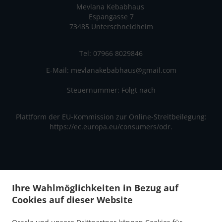
Mevlana Kebabhaus
Espangasse 7
73485 Unterschneidheim
Tel: 07966 8029846
E-Mail:
mevlanakebabhaus@gmail.com
Steuernummer: Folgt nach
Plattform der EU-Kommission zur Online-Streitbeilegung:
https://ec.europa.eu/consumers/odr.
Ihre Wahlmöglichkeiten in Bezug auf
Cookies auf dieser Website