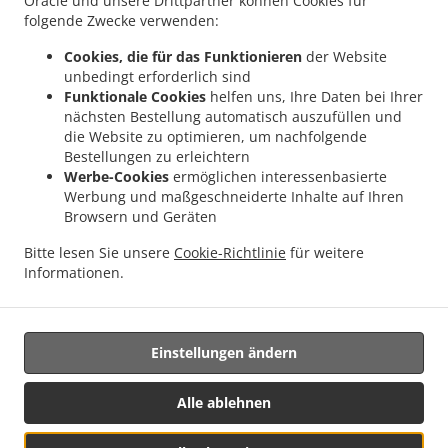
Oracle und unsere Drittpartner können Cookies für
folgende Zwecke verwenden:
Essenslieferung In
Cookies, die für das Funktionieren
der Website
Unterschneidheim
unbedingt erforderlich sind
Funktionale Cookies
helfen uns, Ihre Daten bei Ihrer
nächsten Bestellung automatisch auszufüllen und
die Website zu optimieren, um nachfolgende
Bestellungen zu erleichtern
Suchst du nach einem Essens-Lieferservice in der nähe
Werbe-Cookies
ermöglichen interessenbasierte
Unterschneidheim? Nicht jeder hat die Zeit und die Lust,
Werbung und maßgeschneiderte Inhalte auf Ihren
leckeres Essen zuzubereiten.
Browsern und Geräten
Wenn du wie ein König bedient werden möchtest, dann ist
Bitte lesen Sie unsere
Cookie-Richtlinie
für weitere
der Lieferservice von Mevlana Kebabhaus die beste Wahl.
Informationen.
Wähle einfach "Lieferung" beim Kassen-Bildschirm aus.
Wir hoffen, dass du mit unserem Lieferservice zufrieden
bist.
Einstellungen ändern
Liefergebühr
Alle ablehnen
Zone 1
, Mind. - 12,50 €, Gebühr - 0,00 €